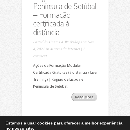
Península de Setúbal
– Formação
certificada à
distância
Posted by
Cursos & Workshops
on Nov
4, 2021 in
Através da Internet
|
1
comment
Ações de Formação Modular
Certificada Gratuitas (à distância / Live
Training) | Região de Lisboa e
Península de Setúbal:
Read More
Estamos a usar cookies para oferecer a melhor experiência
no nosso site.