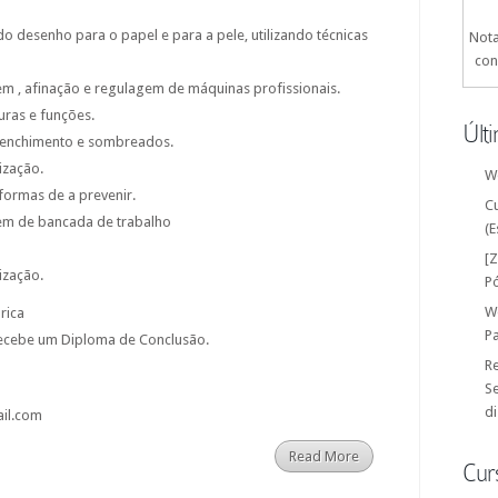
do desenho para o papel e para a pele, utilizando técnicas
Nota
con
, afinação e regulagem de máquinas profissionais.
uras e funções.
Últ
eenchimento e sombreados.
ização.
W
formas de a prevenir.
C
m de bancada de trabalho
(E
[
ização.
P
W
órica
P
 recebe um Diploma de Conclusão.
Re
Se
di
ail.com
Read More
Cur