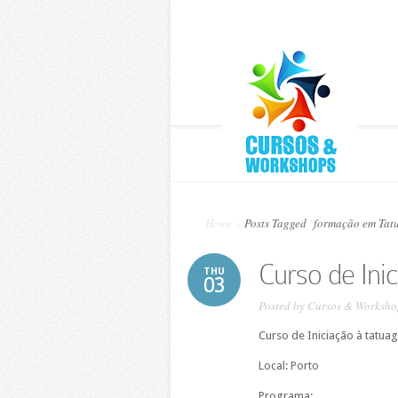
Home
»
Posts Tagged
"
formação em Tat
Curso de Ini
THU
03
Posted by
Cursos & Worksho
Curso de Iniciação à tatua
Local: Porto
Programa: