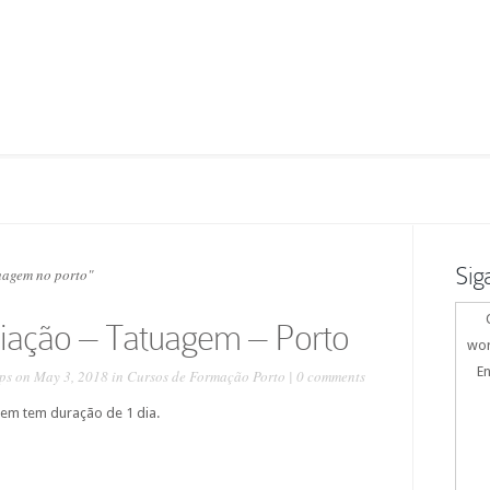
Sig
uagem no porto"
ciação – Tatuagem – Porto
wor
En
ps
on May 3, 2018 in
Cursos de Formação Porto
|
0 comments
gem tem duração de 1 dia.