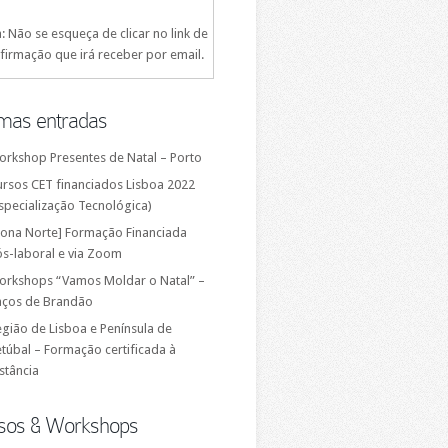
: Não se esqueça de clicar no link de
firmação que irá receber por email.
imas entradas
orkshop Presentes de Natal – Porto
ursos CET financiados Lisboa 2022
specialização Tecnológica)
Zona Norte] Formação Financiada
ós-laboral e via Zoom
orkshops “Vamos Moldar o Natal” –
aços de Brandão
gião de Lisboa e Península de
túbal – Formação certificada à
stância
sos & Workshops