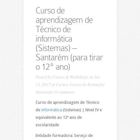
Curso de
aprendizagem de
Técnico de
informática
(Sistemas) –
Santarém (para tirar
o 12º ano)
Posted by
Cursos & Workshops
on Jul
13, 2017 in
Cursos
,
Cursos de Formação
Santarem
|
0 comments
Curso de aprendizagem de Técnico
de
informática
(Sistemas) | Nível IV e
equivalente ao 12º ano de
escolaridade
Entidade formadora: Serviço de