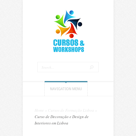
NAVIGATION MENU
Home
»
Cursos de Formação Lisboa
»
Curso de Decoração e Design de
Interiores em Lisboa