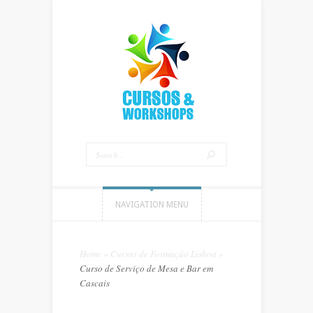
NAVIGATION MENU
Home
»
Cursos de Formação Lisboa
»
Curso de Serviço de Mesa e Bar em
Cascais