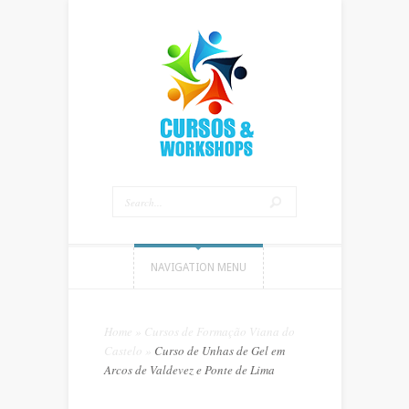
NAVIGATION MENU
Home
»
Cursos de Formação Viana do
Castelo
»
Curso de Unhas de Gel em
Arcos de Valdevez e Ponte de Lima