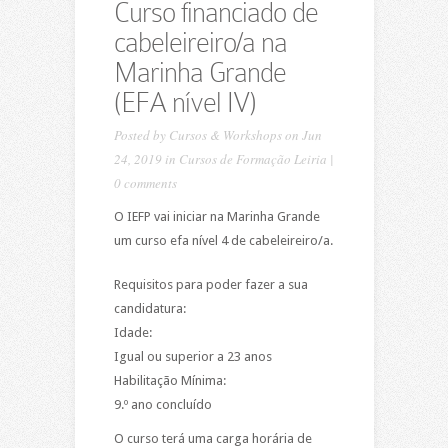
Curso financiado de
cabeleireiro/a na
Marinha Grande
(EFA nível IV)
Posted by
Cursos & Workshops
on Jun
24, 2019 in
Cursos de Formação Leiria
|
0 comments
O IEFP vai iniciar na Marinha Grande
um curso efa nível 4 de cabeleireiro/a.
Requisitos para poder fazer a sua
candidatura:
Idade:
Igual ou superior a 23 anos
Habilitação Mínima:
9.º ano concluído
O curso terá uma carga horária de