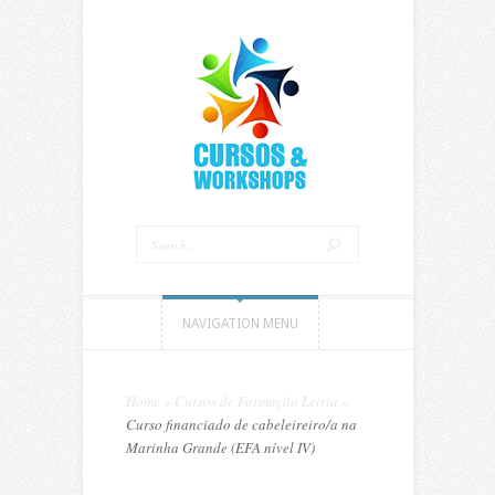
NAVIGATION MENU
Home
»
Cursos de Formação Leiria
»
Curso financiado de cabeleireiro/a na
Marinha Grande (EFA nível IV)