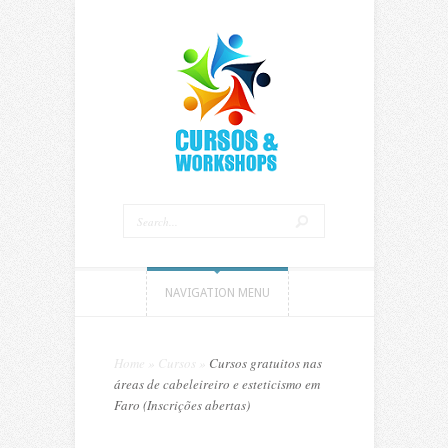
NAVIGATION MENU
Home
»
Cursos
»
Cursos gratuitos nas
áreas de cabeleireiro e esteticismo em
Faro (Inscrições abertas)