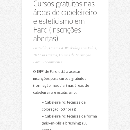
Cursos gratuitos nas
áreas de cabeleireiro
e esteticismo em
Faro (Inscrições
abertas)
Posted by
Cursos & Workshops
on Feb 3,
2017 in
Cursos
,
Cursos de Formação
Faro
|
0 comments
O IEFP de Faro está a aceitar
inscrições para cursos gratuitos
(formação modular) nas áreas de
cabeleireiro e esteticismo:
– Cabeleireiro: técnicas de
coloração (50 horas)
– Cabeleireiro: técnicas de forma
(mis-en-plis e brushing) (50