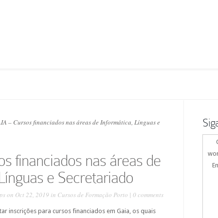
Sig
A – Cursos financiados nas áreas de Informática, Línguas e
wor
s financiados nas áreas de
En
 Línguas e Secretariado
ps
on Oct 22, 2019 in
Cursos de Formação Porto
|
0 comments
itar inscrições para cursos financiados em Gaia, os quais