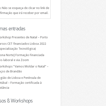
: Não se esqueça de clicar no link de
firmação que irá receber por email.
imas entradas
orkshop Presentes de Natal – Porto
ursos CET financiados Lisboa 2022
specialização Tecnológica)
Zona Norte] Formação Financiada
ós-laboral e via Zoom
orkshops “Vamos Moldar o Natal” –
aços de Brandão
gião de Lisboa e Península de
túbal – Formação certificada à
stância
sos & Workshops