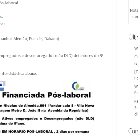
ós-laboral.
Nota
s
:
con
cas
Últ
spanhol, Alemão, Francês, Italiano)
W
 empregados e desempregados (não DLD) detentores do 9º
C
(E
[
Infordidáctica abaixo:
P
W
P
Re
Se
di
Cur