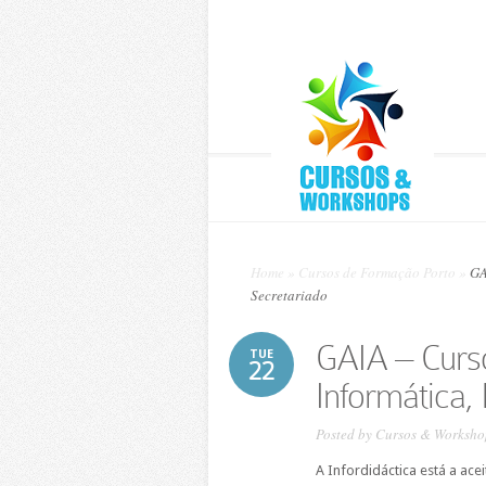
Home
»
Cursos de Formação Porto
»
GAI
Secretariado
GAIA – Curso
TUE
22
Informática,
Posted by
Cursos & Worksho
A Infordidáctica está a ace