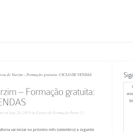
Sig
voa de Varzim – Formação gratuita: CICLO DE VENDAS
rzim – Formação gratuita:
wor
VENDAS
En
ps
on Aug 20, 2019 in
Cursos de Formação Porto
|
2
oria vai iniciar no próximo mês (setembro) a seguinte