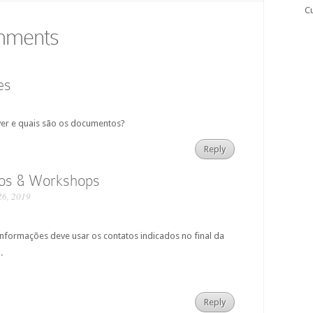
C
omments
es
er e quais são os documentos?
Reply
os & Workshops
26, 2019
informações deve usar os contatos indicados no final da
.
Reply