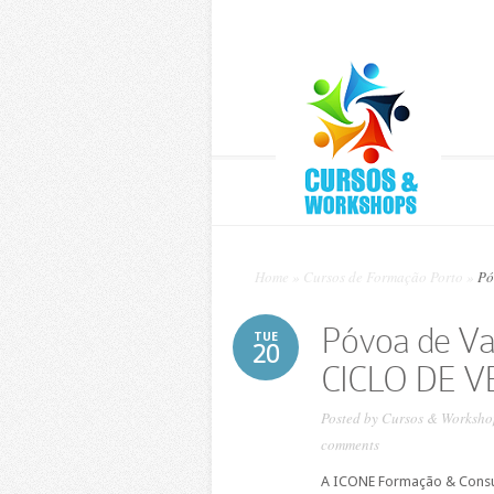
Home
»
Cursos de Formação Porto
»
Pó
Póvoa de Va
TUE
20
CICLO DE 
Posted by
Cursos & Worksho
comments
A ICONE Formação & Consult