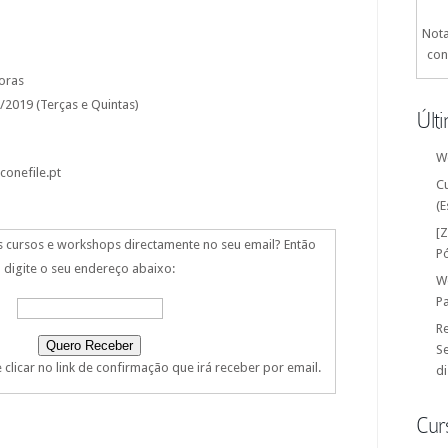
Nota
con
horas
9/2019 (Terças e Quintas)
Últ
W
conefile.pt
C
(E
[
s cursos e workshops directamente no seu email? Então
P
digite o seu endereço abaixo:
W
P
Re
Se
clicar no link de confirmação que irá receber por email.
di
Cur