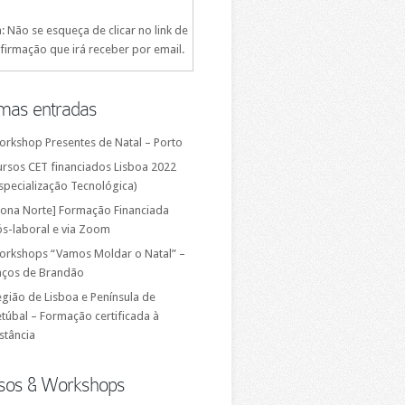
: Não se esqueça de clicar no link de
firmação que irá receber por email.
imas entradas
orkshop Presentes de Natal – Porto
ursos CET financiados Lisboa 2022
specialização Tecnológica)
Zona Norte] Formação Financiada
ós-laboral e via Zoom
orkshops “Vamos Moldar o Natal” –
aços de Brandão
gião de Lisboa e Península de
túbal – Formação certificada à
stância
sos & Workshops