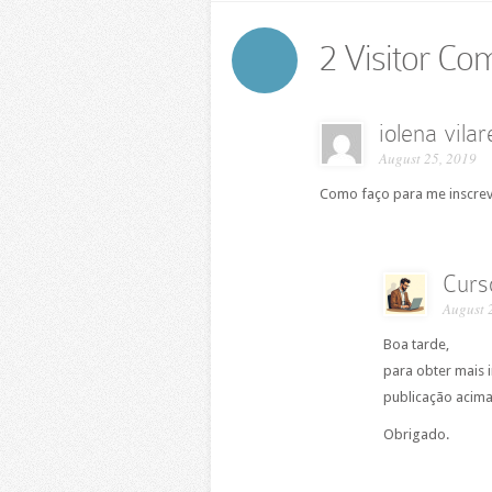
2 Visitor C
iolena vilar
August 25, 2019
Como faço para me inscrev
Curs
August 
Boa tarde,
para obter mais 
publicação acima
Obrigado.