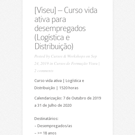
[Viseu] – Curso vida
ativa para
desempregados
(Logística e
Distribuição)
Posted by
Cursos & Workshops
on Sep
24, 2019 in
Cursos de Formação Viseu
|
2 comments
Curso vida ativa | Logística e
Distribuição | 1520 horas
Calendarização: 7 de Outubro de 2019
a 31 de Julho de 2020
Destinatários:
– Desempregados/as
– >= 18 anos