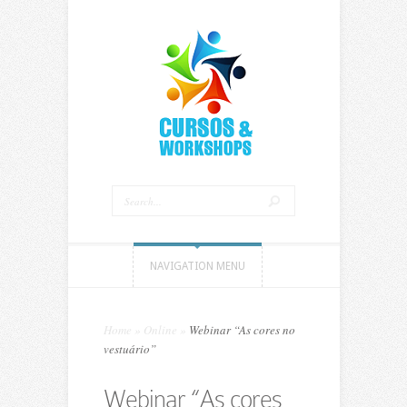
NAVIGATION MENU
Home
»
Online
»
Webinar “As cores no
vestuário”
Webinar “As cores