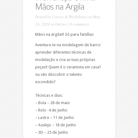
Mãos na Argila
Posted by
Cursos & Workshops
on May
14, 2020 in
Online
|
0 comments
Mãos na argila!!! Só para famílias
Aventura-te na modelagem de barro:
aprender diferentes técnicas de
modelação e cria as tuas próprias
peças!! Quem é o ceramista em casa?
ou vão descobrir o talento
escondido?
Técnicas e dias:
– Bola – 28 de maio
– Rolo -4 de Junho
– Lastra – 11 de Junho
– Azulejo – 18 de Junho
– 3D – 25 de Junho